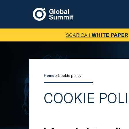
SCARICA I
WHITE PAPER
Home
»
Cookie policy
COOKIE POL