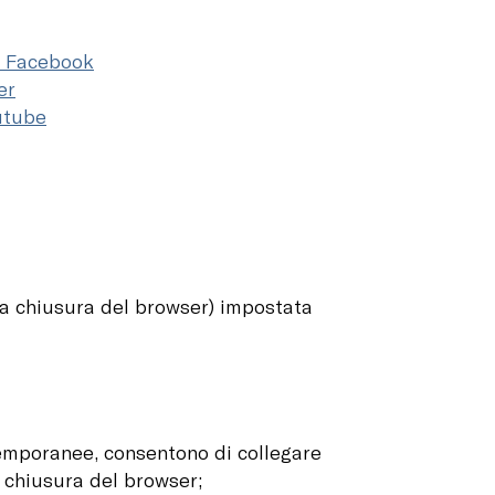
di Facebook
er
outube
la chiusura del browser) impostata
 temporanee, consentono di collegare
 chiusura del browser;