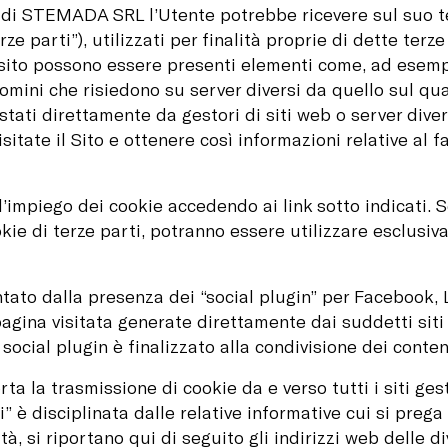
o di STEMADA SRL l’Utente potrebbe ricevere sul suo te
rze parti”), utilizzati per finalità proprie di dette terz
 sito possono essere presenti elementi come, ad esemp
domini che risiedono su server diversi da quello sul qual
stati direttamente da gestori di siti web o server diver
itate il Sito e ottenere così informazioni relative al f
l’impiego dei cookie accedendo ai link sotto indicati. 
okie di terze parti, potranno essere utilizzare esclusiv
ato dalla presenza dei “social plugin” per Facebook, L
pagina visitata generate direttamente dai suddetti siti 
social plugin è finalizzato alla condivisione dei conten
a la trasmissione di cookie da e verso tutti i siti gest
” è disciplinata dalle relative informative cui si prega
 si riportano qui di seguito gli indirizzi web delle di