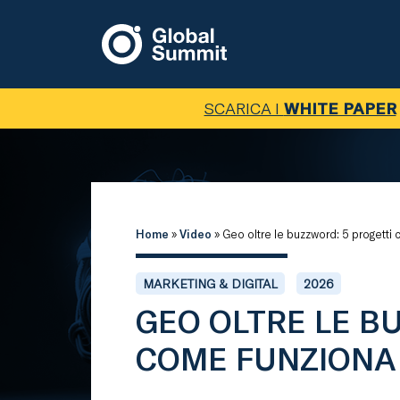
SCARICA I
WHITE PAPER
Home
»
Video
»
Geo oltre le buzzword: 5 progetti 
MARKETING & DIGITAL
2026
GEO OLTRE LE B
COME FUNZIONA 