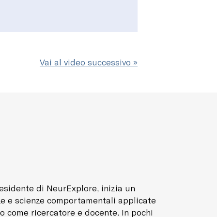
Vai al video successivo »
esidente di NeurExplore, inizia un
nze e scienze comportamentali applicate
to come ricercatore e docente. In pochi