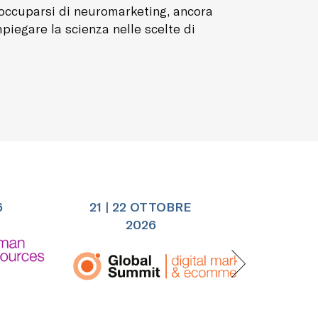
 occuparsi di neuromarketing, ancora
mpiegare la scienza nelle scelte di
6
21 | 22 OTTOBRE
25 |
2026