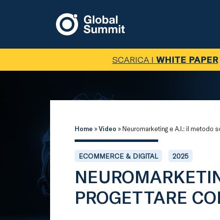
SCARICA I
WHITE PAPER
Home
»
Video
»
Neuromarketing e A.I.: il metodo s
ECOMMERCE & DIGITAL
2025
NEUROMARKETING 
PROGETTARE COM