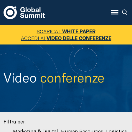
SCARICA I
WHITE PAPER
ACCEDI AI
VIDEO DELLE CONFERENZE
Video
conferenze
Filtra per:
Marketing & Digital
Human Resources
Logistics